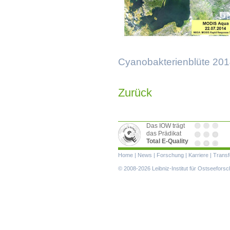
Cyanobakterienblüte 2014 
Zurück
Das IOW trägt
das Prädikat
Total E-Quality
Navigation
Home
|
News
|
Forschung
|
Karriere
|
Transf
überspringen
© 2008-2026 Leibniz-Institut für Ostseefor