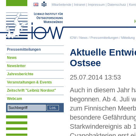
Navigation
Navigation
Mitarbeitende
|
Intranet
|
Impressum
|
Datenschutz
|
Kont
überspringen
überspringen
IOW
/
News
/
Pressemitteilungen
/
Mitteilung
Navigation
Aktuelle Entwi
Pressemitteilungen
überspringen
News
Ostsee
Newsletter
Jahresberichte
25.07.2014 13:53
Veranstaltungen & Events
Auch in diesem Jahr ha
Zeitschrift "Leibniz Nordost"
begonnen. Ab 4. Juli 
Webcam
zum Finnischen Meerbu
besondere Gefährdung 
Starkwindereignis ab 
Cyanobakterien erst e