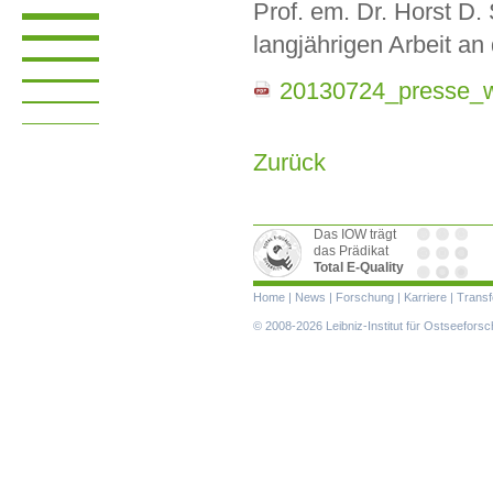
Prof. em. Dr. Horst D.
langjährigen Arbeit an
20130724_presse_w
Zurück
Das IOW trägt
das Prädikat
Total E-Quality
Navigation
Home
|
News
|
Forschung
|
Karriere
|
Transf
überspringen
© 2008-2026 Leibniz-Institut für Ostseefor