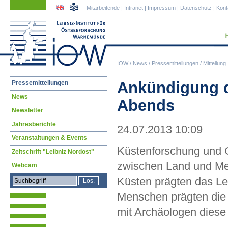
Navigation
Navigation
Mitarbeitende
|
Intranet
|
Impressum
|
Datenschutz
|
Kont
überspringen
überspringen
IOW
/
News
/
Pressemitteilungen
/
Mitteilung
Navigation
Ankündigung 
Pressemitteilungen
überspringen
News
Abends
Newsletter
Jahresberichte
24.07.2013 10:09
Veranstaltungen & Events
Küstenforschung und G
Zeitschrift "Leibniz Nordost"
zwischen Land und Meer
Webcam
Küsten prägten das Le
Menschen prägten die
mit Archäologen diese