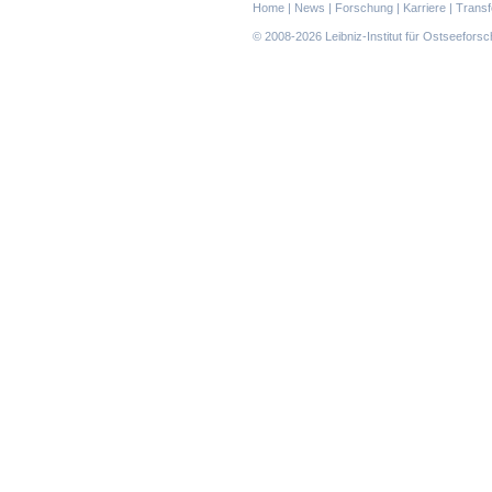
Navigation
Home
|
News
|
Forschung
|
Karriere
|
Transf
überspringen
© 2008-2026 Leibniz-Institut für Ostseefor