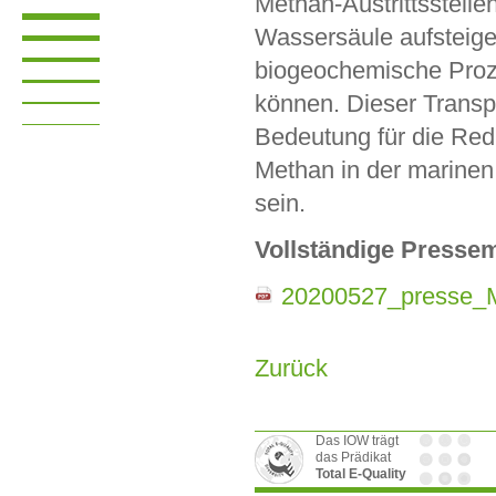
Methan-Austrittsstellen 
Wassersäule aufsteige
biogeochemische Proz
können. Dieser Transp
Bedeutung für die Red
Methan in der marinen
sein.
Vollständige Pressem
20200527_presse_M
Zurück
Das IOW trägt
das Prädikat
Total E-Quality