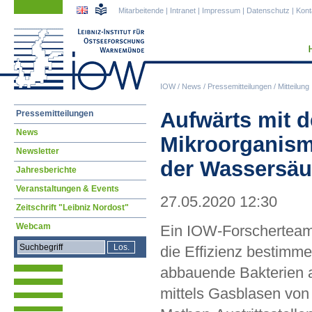
Navigation
Navigation
Mitarbeitende
|
Intranet
|
Impressum
|
Datenschutz
|
Kont
überspringen
überspringen
IOW
/
News
/
Pressemitteilungen
/
Mitteilung
Navigation
Aufwärts mit d
Pressemitteilungen
überspringen
News
Mikroorganis
Newsletter
der Wassersäu
Jahresberichte
Veranstaltungen & Events
27.05.2020 12:30
Zeitschrift "Leibniz Nordost"
Webcam
Ein IOW-Forscherteam 
die Effizienz bestimme
abbauende Bakterien
mittels Gasblasen von