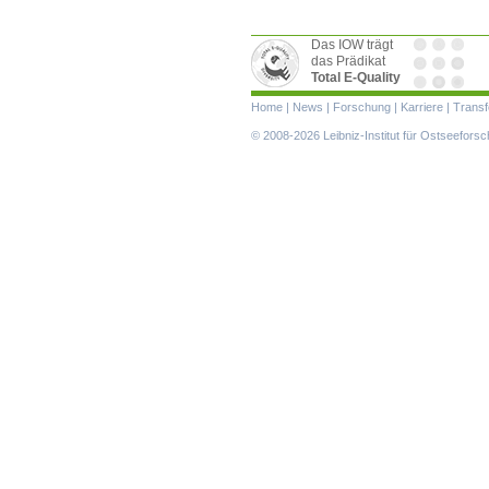
Das IOW trägt
das Prädikat
Total E-Quality
Navigation
Home
|
News
|
Forschung
|
Karriere
|
Transf
überspringen
© 2008-2026 Leibniz-Institut für Ostseefor