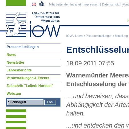
Navigation
Navigation
Mitarbeitende
|
Intranet
|
Impressum
|
Datenschutz
|
Kont
überspringen
überspringen
IOW
/
News
/
Pressemitteilungen
/
Mitteilung
Navigation
Entschlüsselu
Pressemitteilungen
überspringen
News
19.09.2011 07:55
Newsletter
Jahresberichte
Warnemünder Meeresf
Veranstaltungen & Events
Entschlüsselung der
Zeitschrift "Leibniz Nordost"
Webcam
....und beweisen, dass
Abhängigkeit der Arten
halten.
...und entdecken den 