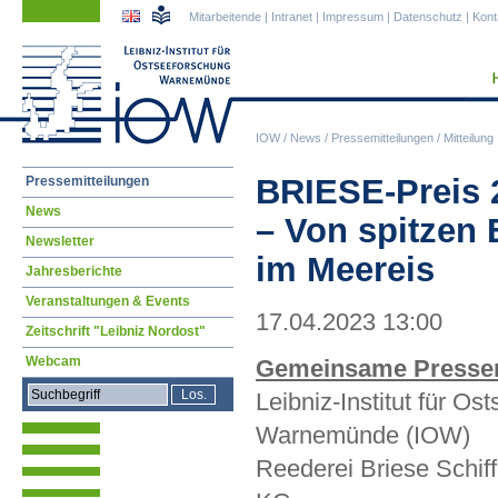
Navigation
Navigation
Mitarbeitende
|
Intranet
|
Impressum
|
Datenschutz
|
Kont
überspringen
überspringen
IOW
/
News
/
Pressemitteilungen
/
Mitteilung
Navigation
BRIESE-Preis 2
Pressemitteilungen
überspringen
News
– Von spitzen 
Newsletter
im Meereis
Jahresberichte
Veranstaltungen & Events
17.04.2023 13:00
Zeitschrift "Leibniz Nordost"
Webcam
Gemeinsame Pressem
Leibniz-Institut für Os
Warnemünde (IOW)
Reederei Briese Schi