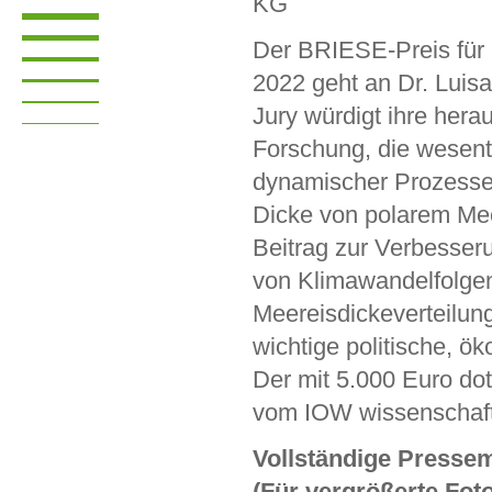
KG
Der BRIESE-Preis für
2022 geht an Dr. Luisa
Jury würdigt ihre her
Forschung, die wesent
dynamischer Prozesse b
Dicke von polarem Meer
Beitrag zur Verbesseru
von Klimawandelfolgen
Meereisdickeverteilun
wichtige politische, 
Der mit 5.000 Euro dot
vom IOW wissenschaftl
Vollständige Pressem
(Für vergrößerte Foto