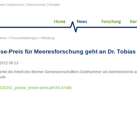
anet
|
Impressum
|
Datenschutz
|
Kontakt
News
/
Pressemitteilungen
/
Mitteilung
ese-Preis für Meeresforschung geht an Dr. Tobi
2012 08:13
ertet die Arbeit des Bremer Geowissenschaftlers Goldhammer als bahnbrechend a
aufs.
120201_presse_briese-preis.pdf
(61,6 KiB)
k