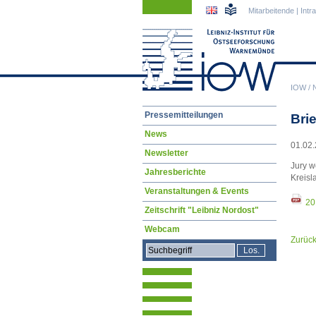
Navigation
Navigation
Mitarbeitende
|
Intr
überspringen
überspringen
IOW
/
Navigation
Pressemitteilungen
Bri
überspringen
News
01.02.
Newsletter
Jury w
Jahresberichte
Kreisl
Veranstaltungen & Events
20
Zeitschrift "Leibniz Nordost"
Webcam
Zurüc