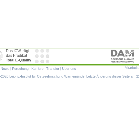
Das IOW trägt
das Prädikat
Total E-Quality
Mitarbeit
ion
|
News
|
Forschung
|
Karriere
|
Transfer
|
Über uns
ringen
2026 Leibniz-Institut für Ostseeforschung Warnemünde. Letzte Änderung dieser Seite am 2