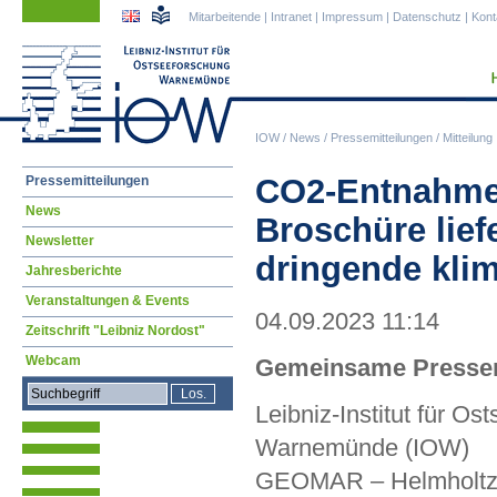
Navigation
Navigation
Mitarbeitende
|
Intranet
|
Impressum
|
Datenschutz
|
Kont
überspringen
überspringen
IOW
/
News
/
Pressemitteilungen
/
Mitteilung
Navigation
CO2-Entnahme 
Pressemitteilungen
überspringen
News
Broschüre lief
Newsletter
dringende kli
Jahresberichte
Veranstaltungen & Events
04.09.2023 11:14
Zeitschrift "Leibniz Nordost"
Webcam
Gemeinsame Pressem
Leibniz-Institut für Os
Warnemünde (IOW)
GEOMAR – Helmholtz 