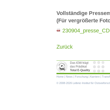
Vollständige Pressem
(Für vergrößerte Foto
230904_presse_CD
Zurück
Das IOW trägt
das Prädikat
Total E-Quality
Navigation
Home
|
News
|
Forschung
|
Karriere
|
Transf
überspringen
© 2008-2026 Leibniz-Institut für Ostseefor