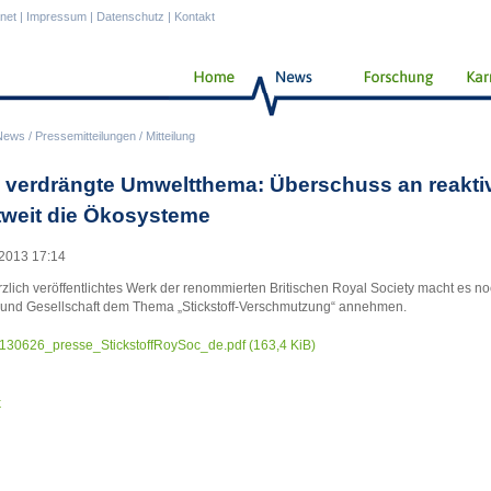
anet
|
Impressum
|
Datenschutz
|
Kontakt
News
/
Pressemitteilungen
/
Mitteilung
 verdrängte Umweltthema: Überschuss an reaktiv
tweit die Ökosysteme
2013 17:14
rzlich veröffentlichtes Werk der renommierten Britischen Royal Society macht es noc
k und Gesellschaft dem Thema „Stickstoff-Verschmutzung“ annehmen.
130626_presse_StickstoffRoySoc_de.pdf
(163,4 KiB)
k