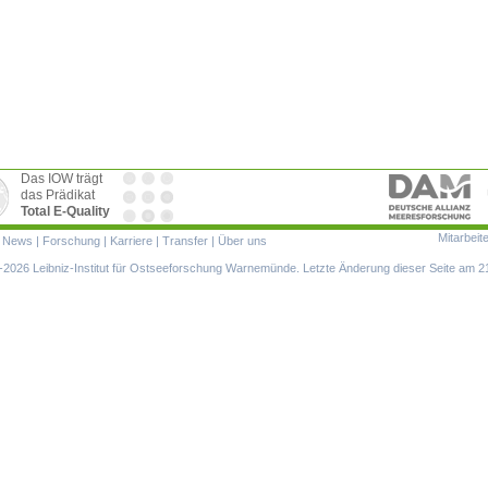
Das IOW trägt
das Prädikat
Total E-Quality
Mitarbeit
ion
|
News
|
Forschung
|
Karriere
|
Transfer
|
Über uns
ringen
2026 Leibniz-Institut für Ostseeforschung Warnemünde. Letzte Änderung dieser Seite am 2