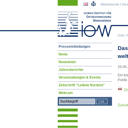
Navigation
Navigation
Mitarbeitende
|
Intr
überspringen
überspringen
IOW
/
Navigation
Pressemitteilungen
Das
überspringen
News
wel
Newsletter
26.06.
Jahresberichte
Ein kü
Veranstaltungen & Events
Politi
Zeitschrift "Leibniz Nordost"
20
Webcam
Zurüc