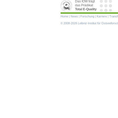
Das IOW trägt
das Prädikat
Total E-Quality
Navigation
Home
|
News
|
Forschung
|
Karriere
|
Transf
überspringen
© 2008-2026 Leibniz-Institut für Ostseefor