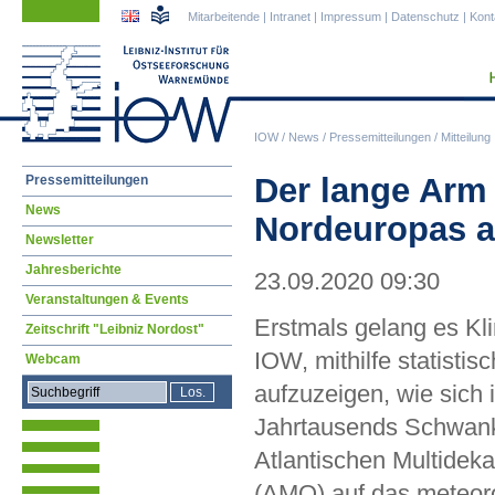
Navigation
Navigation
Mitarbeitende
|
Intranet
|
Impressum
|
Datenschutz
|
Kont
überspringen
überspringen
IOW
/
News
/
Pressemitteilungen
/
Mitteilung
Navigation
Der lange Arm 
Pressemitteilungen
überspringen
News
Nordeuropas au
Newsletter
Jahresberichte
23.09.2020 09:30
Veranstaltungen & Events
Erstmals gelang es Kl
Zeitschrift "Leibniz Nordost"
IOW, mithilfe statistis
Webcam
aufzuzeigen, wie sich 
Jahrtausends Schwank
Atlantischen Multideka
(AMO) auf das meteo