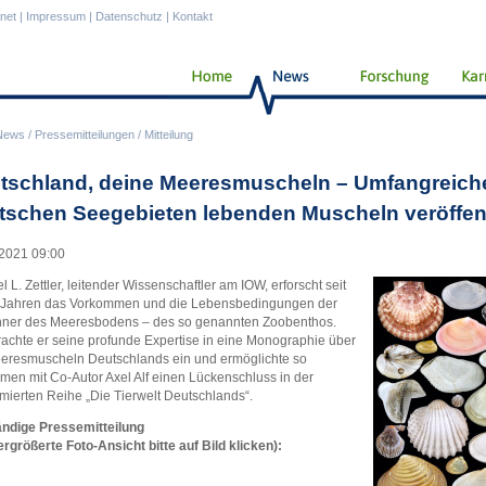
anet
|
Impressum
|
Datenschutz
|
Kontakt
News
/
Pressemitteilungen
/
Mitteilung
tschland, deine Meeresmuscheln – Umfangreiche
tschen Seegebieten lebenden Muscheln veröffent
2021 09:00
l L. Zettler, leitender Wissenschaftler am IOW, erforscht seit
n Jahren das Vorkommen und die Lebensbedingungen der
ner des Meeresbodens – des so genannten Zoobenthos.
achte er seine profunde Expertise in eine Monographie über
eresmuscheln Deutschlands ein und ermöglichte so
en mit Co-Autor Axel Alf einen Lückenschluss in der
ierten Reihe „Die Tierwelt Deutschlands“.
ändige Pressemitteilung
ergrößerte Foto-Ansicht bitte auf Bild klicken):