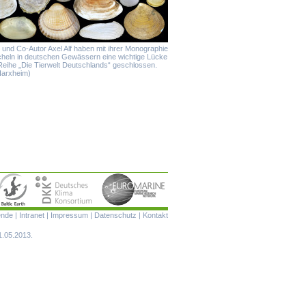
 und Co-Autor Axel Alf haben mit ihrer Monographie
heln in deutschen Gewässern eine wichtige Lücke
Reihe „Die Tierwelt Deutschlands“ geschlossen.
Harxheim)
Navigation
ende
|
Intranet
|
Impressum
|
Datenschutz
|
Kontakt
überspringen
1.05.2013.