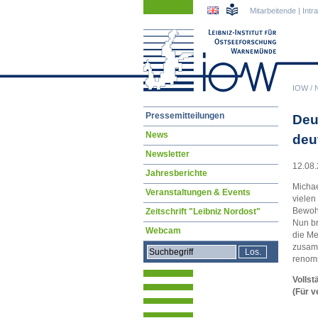
Navigation
Navigation
Mitarbeitende
|
Intr
überspringen
überspringen
IOW
/
Navigation
Pressemitteilungen
Deu
überspringen
News
deu
Newsletter
12.08.
Jahresberichte
Michae
Veranstaltungen & Events
viele
Bewoh
Zeitschrift "Leibniz Nordost"
Nun br
Webcam
die Me
zusamm
renomm
Vollst
(Für v