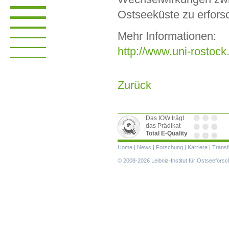
Ostseeküste zu erfors
Mehr Informationen:
http://www.uni-rostock
Zurück
Das IOW trägt
das Prädikat
Total E-Quality
Navigation
Home
|
News
|
Forschung
|
Karriere
|
Transf
überspringen
© 2008-2026 Leibniz-Institut für Ostseefor