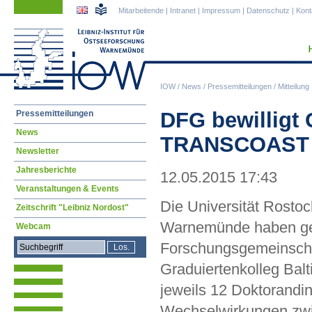
Navigation
Navigation
Mitarbeitende
|
Intranet
|
Impressum
|
Datenschutz
|
Kont
überspringen
überspringen
IOW
/
News
/
Pressemitteilungen
/
Mitteilung
Navigation
DFG bewilligt 
Pressemitteilungen
überspringen
News
TRANSCOAST v
Newsletter
Jahresberichte
12.05.2015 17:43
Veranstaltungen & Events
Die Universität Rostoc
Zeitschrift "Leibniz Nordost"
Warnemünde haben gem
Webcam
Forschungsgemeinscha
Graduiertenkolleg Bal
jeweils 12 Doktorand
Wechselwirkungen zwi