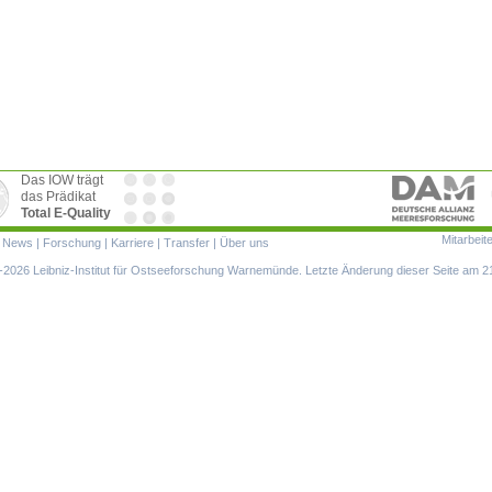
Das IOW trägt
das Prädikat
Total E-Quality
Mitarbeit
ion
|
News
|
Forschung
|
Karriere
|
Transfer
|
Über uns
ringen
2026 Leibniz-Institut für Ostseeforschung Warnemünde. Letzte Änderung dieser Seite am 2