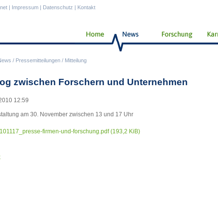
anet
|
Impressum
|
Datenschutz
|
Kontakt
News
/
Pressemitteilungen
/
Mitteilung
log zwischen Forschern und Unternehmen
2010 12:59
taltung am 30. November zwischen 13 und 17 Uhr
101117_presse-firmen-und-forschung.pdf
(193,2 KiB)
k