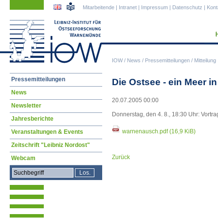
Navigation
Navigation
Mitarbeitende
|
Intranet
|
Impressum
|
Datenschutz
|
Kont
überspringen
überspringen
IOW
/
News
/
Pressemitteilungen
/
Mitteilung
Navigation
Pressemitteilungen
Die Ostsee - ein Meer i
überspringen
News
20.07.2005 00:00
Newsletter
Donnerstag, den 4. 8., 18:30 Uhr: Vor
Jahresberichte
warnenausch.pdf
(16,9 KiB)
Veranstaltungen & Events
Zeitschrift "Leibniz Nordost"
Zurück
Webcam