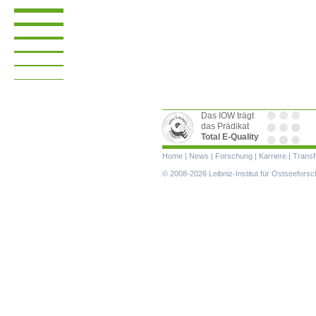
Das IOW trägt
das Prädikat
Total E-Quality
Navigation
Home
|
News
|
Forschung
|
Karriere
|
Transf
überspringen
© 2008-2026 Leibniz-Institut für Ostseefor