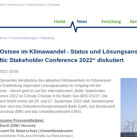
anet
|
Impressum
|
Datenschutz
|
Kontakt
News
/
Pressemitteilungen
/
Mitteilung
 Ostsee im Klimawandel - Status und Lösungsans
ltic Stakeholder Conference 2022“ diskutiert
2022 10:00
rbessertes Verständnis des aktuellen Klimawandels im Ostseeraum
e Erarbeitung regionaler Lösungsansätze im Umgang mit der
rise – darum geht es auf der internationalen „Baltic Stakeholder
ence 2022 on Climate Change in the Baltic Sea (BSC2022)“. Die
enz findet online am 26. und 27. September 2022 statt. Gemeinsame
ber sind das Ostseeforschungsnetzwerk Baltic Earth, das Bundesamt
turschutz (BfN) und das Umweltbundesamt (UBA).
nsame Pressemitteilung:
 Earth (IOW / Hereon)
samt für Naturschutz | Umweltbundesamt
ergrößerte Foto-Ansicht bitte auf Bild klicken)