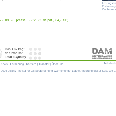
Lösungsans
Ostseeregi
Conference
22_09_26_presse_BSC2022_de.pdf
(604,9 KiB)
k
Das IOW trägt
das Prädikat
Total E-Quality
Mitarbeit
ion
|
News
|
Forschung
|
Karriere
|
Transfer
|
Über uns
ringen
2026 Leibniz-Institut für Ostseeforschung Warnemünde. Letzte Änderung dieser Seite am 2