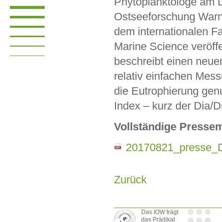
Phytoplanktologe am Le
Ostseeforschung Warn
dem internationalen Fa
Marine Science veröffen
beschreibt einen neuen
relativ einfachen Mess
die Eutrophierung gen
Index – kurz der Dia/D
Vollständige Pressem
20170821_presse_D
Zurück
Das IOW trägt
das Prädikat