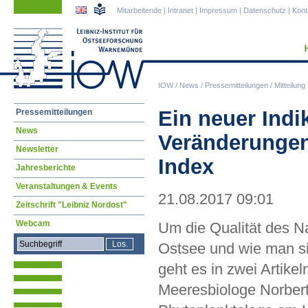
Navigation
Navigation
Mitarbeitende
|
Intranet
|
Impressum
|
Datenschutz
|
Kont
überspringen
überspringen
IOW
/
News
/
Pressemitteilungen
/
Mitteilung
Navigation
Ein neuer Indi
Pressemitteilungen
überspringen
News
Veränderungen 
Newsletter
Index
Jahresberichte
Veranstaltungen & Events
21.08.2017 09:01
Zeitschrift "Leibniz Nordost"
Webcam
Um die Qualität des N
Ostsee und wie man s
geht es in zwei Artikel
Meeresbiologe Norbe