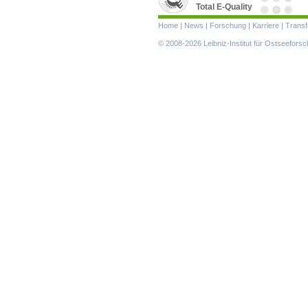
Total E-Quality
Navigation
Home
|
News
|
Forschung
|
Karriere
|
Transf
überspringen
© 2008-2026 Leibniz-Institut für Ostseefor