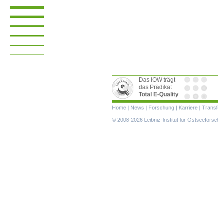
Das IOW trägt
das Prädikat
Total E-Quality
Navigation
Home
|
News
|
Forschung
|
Karriere
|
Transf
überspringen
© 2008-2026 Leibniz-Institut für Ostseefor