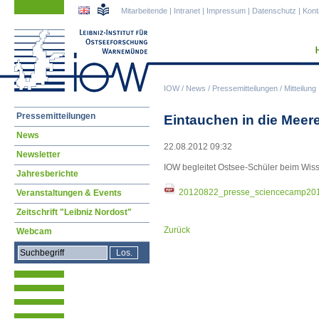
Navigation
Navigation
Mitarbeitende
|
Intranet
|
Impressum
|
Datenschutz
|
Kont
überspringen
überspringen
IOW
/
News
/
Pressemitteilungen
/
Mitteilung
Navigation
Pressemitteilungen
Eintauchen in die Mee
überspringen
News
22.08.2012 09:32
Newsletter
IOW begleitet Ostsee-Schüler beim Wiss
Jahresberichte
20120822_presse_sciencecamp20
Veranstaltungen & Events
Zeitschrift "Leibniz Nordost"
Zurück
Webcam