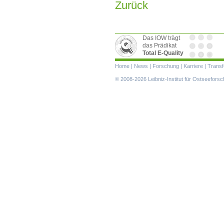
Zurück
Das IOW trägt
das Prädikat
Total E-Quality
Navigation
Home
|
News
|
Forschung
|
Karriere
|
Transf
überspringen
© 2008-2026 Leibniz-Institut für Ostseefor