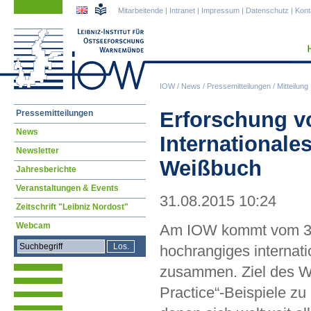
Navigation
Navigation
Mitarbeitende
|
Intranet
|
Impressum
|
Datenschutz
|
Kont
überspringen
überspringen
IOW
/
News
/
Pressemitteilungen
/
Mitteilung
Navigation
Erforschung v
Pressemitteilungen
überspringen
News
Internationale
Newsletter
Weißbuch
Jahresberichte
Veranstaltungen & Events
31.08.2015 10:24
Zeitschrift "Leibniz Nordost"
Webcam
Am IOW kommt vom 30.
hochrangiges internat
zusammen. Ziel des W
Practice“-Beispiele zu