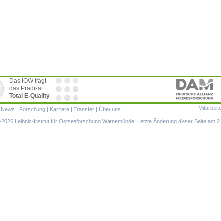
Das IOW trägt
das Prädikat
Total E-Quality
Mitarbeit
ion
|
News
|
Forschung
|
Karriere
|
Transfer
|
Über uns
ringen
2026 Leibniz-Institut für Ostseeforschung Warnemünde. Letzte Änderung dieser Seite am 2