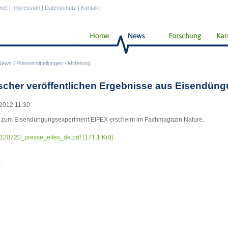
anet
|
Impressum
|
Datenschutz
|
Kontakt
News
/
Pressemitteilungen
/
Mitteilung
scher veröffentlichen Ergebnisse aus Eisendün
2012 11:30
 zum Eisendüngungsexperiment EIFEX erscheint im Fachmagazin Nature.
120720_presse_eifex_de.pdf
(171,1 KiB)
k