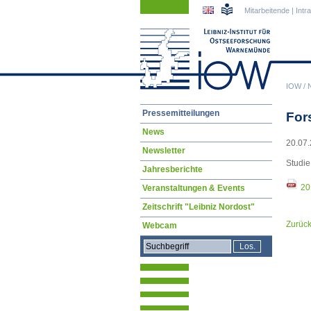
Navigation
Navigation
Mitarbeitende
|
Intr
überspringen
überspringen
IOW
/
Navigation
Pressemitteilungen
For
überspringen
News
20.07.
Newsletter
Studie
Jahresberichte
20
Veranstaltungen & Events
Zeitschrift "Leibniz Nordost"
Zurüc
Webcam