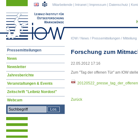
Navigation
Navigation
Mitarbeitende
|
Intranet
|
Impressum
|
Datenschutz
|
Kont
überspringen
überspringen
IOW
/
News
/
Pressemitteilungen
/
Mitteilung
Navigation
Pressemitteilungen
Forschung zum Mitmach
überspringen
News
22.05.2012 17:16
Newsletter
Zum "Tag der offenen Tür" am IOW stelle
Jahresberichte
20120522_presse_tag_der_offenen
Veranstaltungen & Events
Zeitschrift "Leibniz Nordost"
Zurück
Webcam