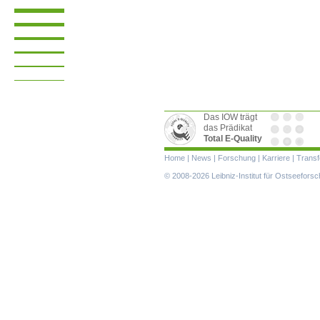
Das IOW trägt
das Prädikat
Total E-Quality
Navigation
Home
|
News
|
Forschung
|
Karriere
|
Transf
überspringen
© 2008-2026 Leibniz-Institut für Ostseefor