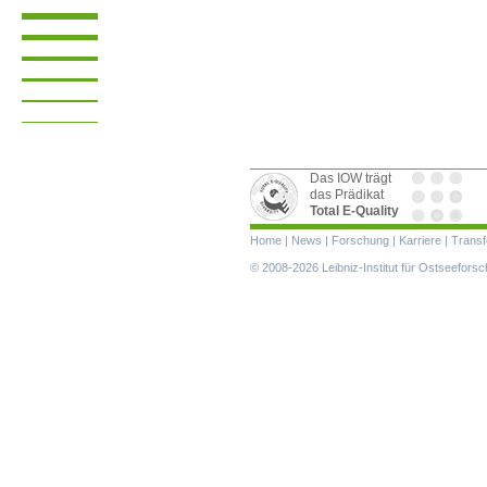
Das IOW trägt
das Prädikat
Total E-Quality
Navigation
Home
|
News
|
Forschung
|
Karriere
|
Transf
überspringen
© 2008-2026 Leibniz-Institut für Ostseefor