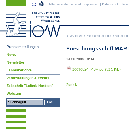
Navigation
Navigation
Mitarbeitende
|
Intranet
|
Impressum
|
Datenschutz
|
Kont
überspringen
überspringen
IOW
/
News
/
Pressemitteilungen
/
Mitteilung
Navigation
Pressemitteilungen
Forschungsschiff MARIA
überspringen
News
24.08.2009 10:09
Newsletter
20090824_MSM.pdf
(52,5 KiB)
Jahresberichte
Veranstaltungen & Events
Zurück
Zeitschrift "Leibniz Nordost"
Webcam