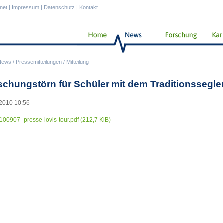
anet
|
Impressum
|
Datenschutz
|
Kontakt
News
/
Pressemitteilungen
/
Mitteilung
schungstörn für Schüler mit dem Traditionssegle
2010 10:56
100907_presse-lovis-tour.pdf
(212,7 KiB)
k