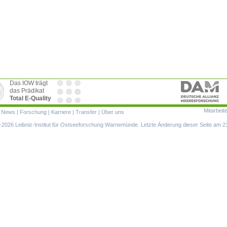
Das IOW trägt
das Prädikat
Total E-Quality
Mitarbeit
ion
|
News
|
Forschung
|
Karriere
|
Transfer
|
Über uns
ringen
2026 Leibniz-Institut für Ostseeforschung Warnemünde. Letzte Änderung dieser Seite am 2