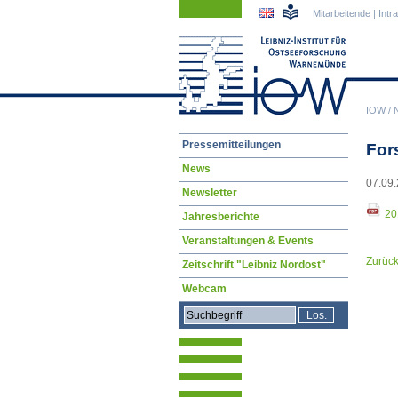
Navigation
Navigation
Mitarbeitende
|
Intr
überspringen
überspringen
IOW
/
Navigation
Pressemitteilungen
For
überspringen
News
07.09.
Newsletter
20
Jahresberichte
Veranstaltungen & Events
Zurüc
Zeitschrift "Leibniz Nordost"
Webcam