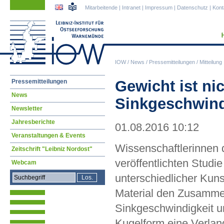
Navigation
Navigation
Mitarbeitende
|
Intranet
|
Impressum
|
Datenschutz
|
Kont
überspringen
überspringen
IOW
/
News
/
Pressemitteilungen
/
Mitteilung
Navigation
Gewicht ist nic
Pressemitteilungen
überspringen
News
Sinkgeschwind
Newsletter
Jahresberichte
01.08.2016 10:12
Veranstaltungen & Events
Wissenschaftlerinnen 
Zeitschrift "Leibniz Nordost"
veröffentlichten Studi
Webcam
unterschiedlicher Kuns
Material den Zusamme
Sinkgeschwindigkeit 
Kugelform eine Verla