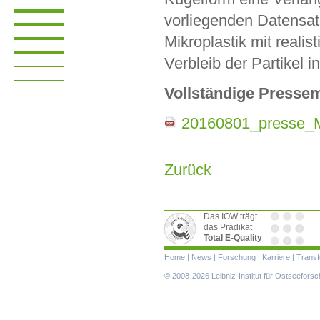
vorliegenden Datensat
Mikroplastik mit reali
Verbleib der Partikel i
Vollständige Pressem
20160801_presse_Mi
Zurück
Das IOW trägt
das Prädikat
Total E-Quality
Navigation
Home
|
News
|
Forschung
|
Karriere
|
Transf
überspringen
© 2008-2026 Leibniz-Institut für Ostseefor