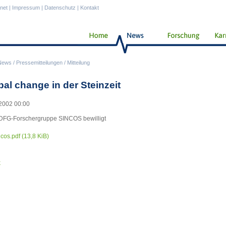
anet
|
Impressum
|
Datenschutz
|
Kontakt
News
/
Pressemitteilungen
/
Mitteilung
bal change in der Steinzeit
2002 00:00
DFG-Forschergruppe SINCOS bewilligt
ncos.pdf
(13,8 KiB)
k