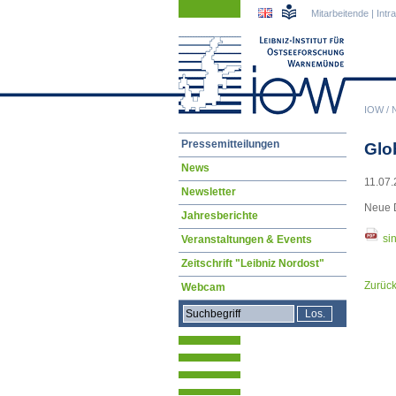
Navigation
Navigation
Mitarbeitende
|
Intr
überspringen
überspringen
IOW
/
Navigation
Pressemitteilungen
Glo
überspringen
News
11.07.
Newsletter
Neue 
Jahresberichte
si
Veranstaltungen & Events
Zeitschrift "Leibniz Nordost"
Zurüc
Webcam