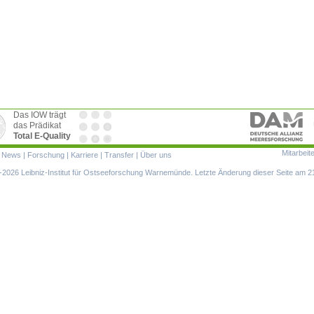
Das IOW trägt
das Prädikat
Total E-Quality
Mitarbeit
ion
|
News
|
Forschung
|
Karriere
|
Transfer
|
Über uns
ringen
2026 Leibniz-Institut für Ostseeforschung Warnemünde. Letzte Änderung dieser Seite am 2