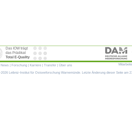
Das IOW trägt
das Prädikat
Total E-Quality
Mitarbeit
ion
|
News
|
Forschung
|
Karriere
|
Transfer
|
Über uns
ringen
2026 Leibniz-Institut für Ostseeforschung Warnemünde. Letzte Änderung dieser Seite am 2