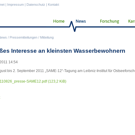
anet
|
Impressum
|
Datenschutz
|
Kontakt
News
/
Pressemitteilungen
/
Mitteilung
ßes Interesse an kleinsten Wasserbewohnern
2011 14:54
gust bis 2. September 2011 „SAME-12“-Tagung am Leibniz-Institut für Ostseefor
110826_presse-SAME12.pdf
(123,2 KiB)
k