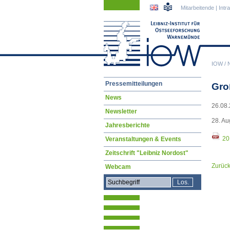
Navigation
Navigation
Mitarbeitende
|
Intr
überspringen
überspringen
IOW
/
Navigation
Pressemitteilungen
Gro
überspringen
News
26.08.
Newsletter
28. Au
Jahresberichte
20
Veranstaltungen & Events
Zeitschrift "Leibniz Nordost"
Zurüc
Webcam