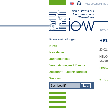
Navigation
Navigation
Mitarbeitende
|
Intr
überspringen
überspringen
IOW
/
Navigation
Pressemitteilungen
HEL
überspringen
News
20.02.
Newsletter
HELCO
Jahresberichte
Expert
Veranstaltungen & Events
Presse
Zeitschrift "Leibniz Nordost"
Webcam
Zurüc