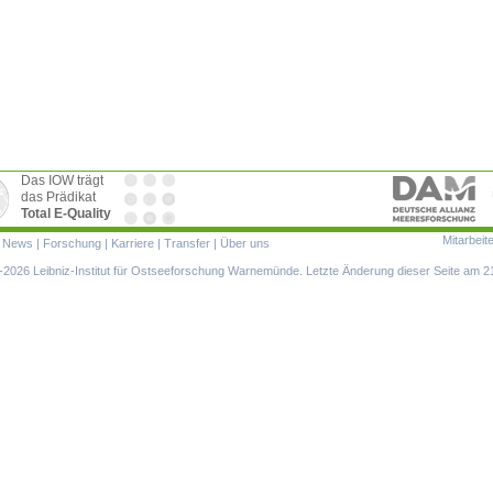
Das IOW trägt
das Prädikat
Total E-Quality
Mitarbeit
ion
|
News
|
Forschung
|
Karriere
|
Transfer
|
Über uns
ringen
2026 Leibniz-Institut für Ostseeforschung Warnemünde. Letzte Änderung dieser Seite am 2