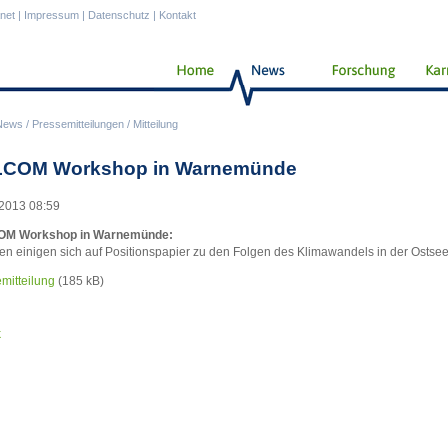
anet
|
Impressum
|
Datenschutz
|
Kontakt
News
/
Pressemitteilungen
/
Mitteilung
COM Workshop in Warnemünde
2013 08:59
M Workshop in Warnemünde:
en einigen sich auf Positionspapier zu den Folgen des Klimawandels in der Ostsee
mitteilung
(185 kB)
k