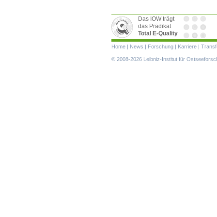
Das IOW trägt
das Prädikat
Total E-Quality
Navigation
Home
|
News
|
Forschung
|
Karriere
|
Transf
überspringen
© 2008-2026 Leibniz-Institut für Ostseefor