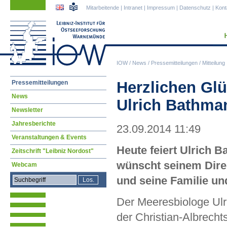
Navigation
Navigation
Mitarbeitende
|
Intranet
|
Impressum
|
Datenschutz
|
Kont
überspringen
überspringen
IOW
/
News
/
Pressemitteilungen
/
Mitteilung
Navigation
Herzlichen Gl
Pressemitteilungen
überspringen
News
Ulrich Bathma
Newsletter
Jahresberichte
23.09.2014 11:49
Veranstaltungen & Events
Heute feiert Ulrich B
Zeitschrift "Leibniz Nordost"
wünscht seinem Direkt
Webcam
und seine Familie un
Der Meeresbiologe Ulr
der Christian-Albrechts