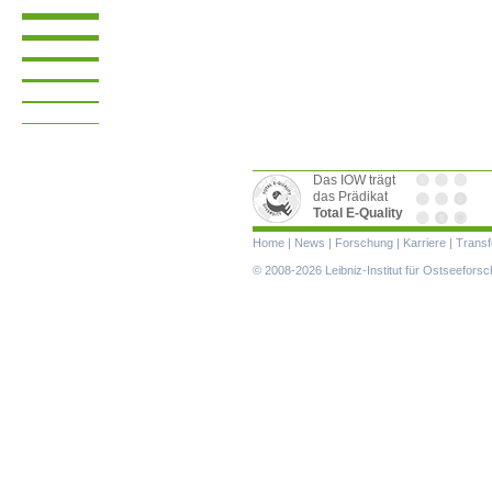
Das IOW trägt
das Prädikat
Total E-Quality
Navigation
Home
|
News
|
Forschung
|
Karriere
|
Transf
überspringen
© 2008-2026 Leibniz-Institut für Ostseefor