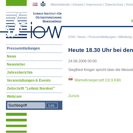
Navigation
Navigation
Mitarbeitende
|
Intranet
|
Impressum
|
Datenschutz
|
Kont
überspringen
überspringen
IOW
/
News
/
Pressemitteilungen
/
Mitteilung
Navigation
Pressemitteilungen
Heute 18.30 Uhr bei d
überspringen
News
24.08.2006 00:00
Newsletter
Siegfried Krüger spricht über die Mes
Jahresberichte
WarneKrueger.pdf
(16,9 KiB)
Veranstaltungen & Events
Zeitschrift "Leibniz Nordost"
Zurück
Webcam