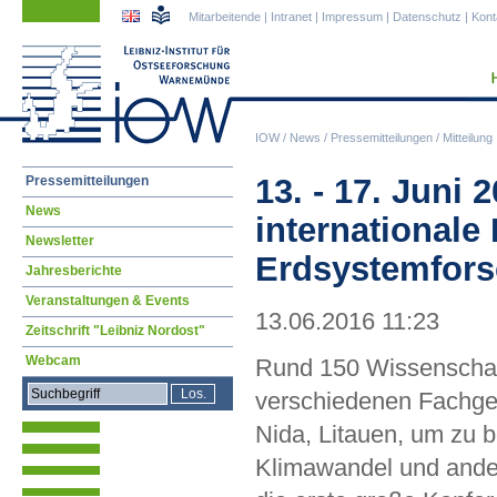
Navigation
Navigation
Mitarbeitende
|
Intranet
|
Impressum
|
Datenschutz
|
Kont
überspringen
überspringen
IOW
/
News
/
Pressemitteilungen
/
Mitteilung
Navigation
13. - 17. Juni 
Pressemitteilungen
überspringen
News
internationale
Newsletter
Erdsystemfor
Jahresberichte
Veranstaltungen & Events
13.06.2016 11:23
Zeitschrift "Leibniz Nordost"
Webcam
Rund 150 Wissenschaf
verschiedenen Fachgebi
Nida, Litauen, um zu 
Klimawandel und ande