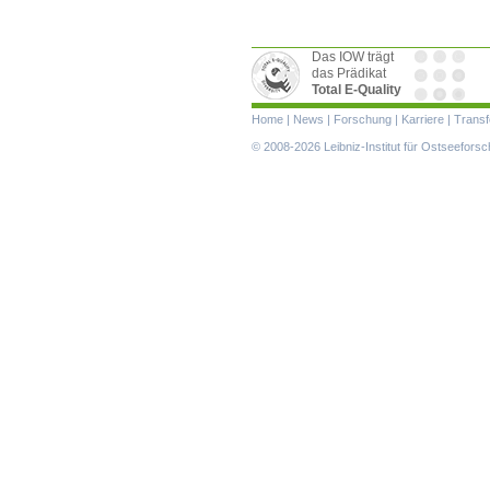
Das IOW trägt
das Prädikat
Total E-Quality
Navigation
Home
|
News
|
Forschung
|
Karriere
|
Transf
überspringen
© 2008-2026 Leibniz-Institut für Ostseefor