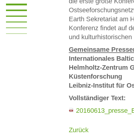
die erste große Konfer
Ostseeforschungsnetzwe
Earth Sekretariat am 
Konferenz findet auf d
und kulturhistorischen
Gemeinsame Pressem
Internationales Balti
Helmholtz-Zentrum Ge
Küstenforschung
Leibniz-Institut fü
Vollständiger Text:
20160613_presse_B
Zurück