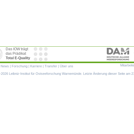
Das IOW trägt
das Prädikat
Total E-Quality
Mitarbeit
ion
|
News
|
Forschung
|
Karriere
|
Transfer
|
Über uns
ringen
2026 Leibniz-Institut für Ostseeforschung Warnemünde. Letzte Änderung dieser Seite am 2