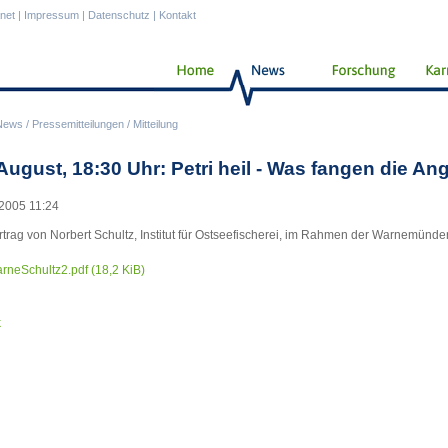
anet
|
Impressum
|
Datenschutz
|
Kontakt
News
/
Pressemitteilungen
/
Mitteilung
August, 18:30 Uhr: Petri heil - Was fangen die An
2005 11:24
rtrag von Norbert Schultz, Institut für Ostseefischerei, im Rahmen der Warnemünd
rneSchultz2.pdf
(18,2 KiB)
k