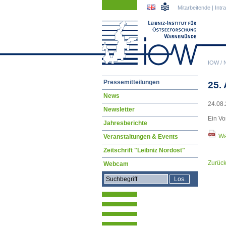
Navigation
Navigation
Mitarbeitende
|
Intr
überspringen
überspringen
IOW
/
Navigation
Pressemitteilungen
25. 
überspringen
News
24.08.
Newsletter
Ein Vo
Jahresberichte
Wa
Veranstaltungen & Events
Zeitschrift "Leibniz Nordost"
Zurüc
Webcam