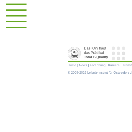
Das IOW trägt
das Prädikat
Total E-Quality
Navigation
Home
|
News
|
Forschung
|
Karriere
|
Transf
überspringen
© 2008-2026 Leibniz-Institut für Ostseefor