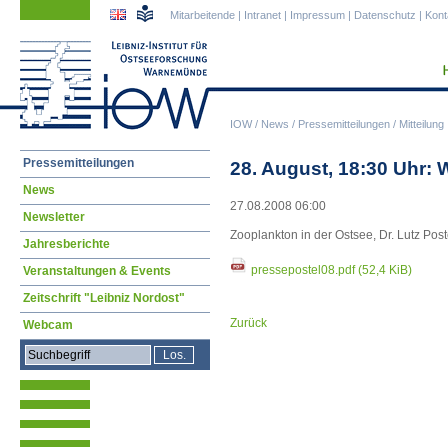
Navigation
Navigation
Mitarbeitende
|
Intranet
|
Impressum
|
Datenschutz
|
Kont
überspringen
überspringen
IOW
/
News
/
Pressemitteilungen
/
Mitteilung
Navigation
Pressemitteilungen
28. August, 18:30 Uhr
überspringen
News
27.08.2008 06:00
Newsletter
Zooplankton in der Ostsee, Dr. Lutz Post
Jahresberichte
pressepostel08.pdf
(52,4 KiB)
Veranstaltungen & Events
Zeitschrift "Leibniz Nordost"
Zurück
Webcam