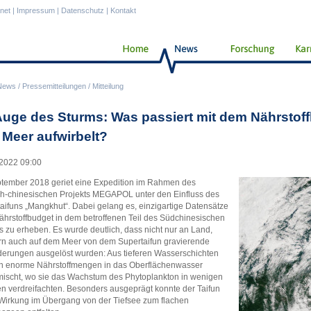
anet
|
Impressum
|
Datenschutz
|
Kontakt
News
/
Pressemitteilungen
/
Mitteilung
Auge des Sturms: Was passiert mit dem Nährstoffk
 Meer aufwirbelt?
2022 09:00
tember 2018 geriet eine Expedition im Rahmen des
h-chinesischen Projekts MEGAPOL unter den Einfluss des
aifuns „Mangkhut“. Dabei gelang es, einzigartige Datensätze
hrstoffbudget in dem betroffenen Teil des Südchinesischen
 zu erheben. Es wurde deutlich, dass nicht nur an Land,
n auch auf dem Meer von dem Supertaifun gravierende
erungen ausgelöst wurden: Aus tieferen Wasserschichten
n enorme Nährstoffmengen in das Oberflächenwasser
ischt, wo sie das Wachstum des Phytoplankton in wenigen
 verdreifachten. Besonders ausgeprägt konnte der Taifun
Wirkung im Übergang von der Tiefsee zum flachen