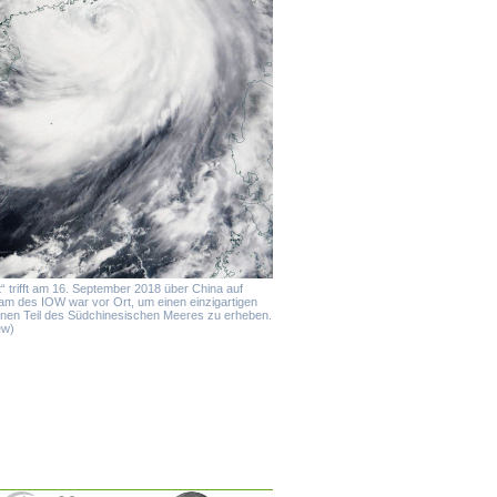
“ trifft am 16. September 2018 über China auf
am des IOW war vor Ort, um einen einzigartigen
enen Teil des Südchinesischen Meeres zu erheben.
ew)