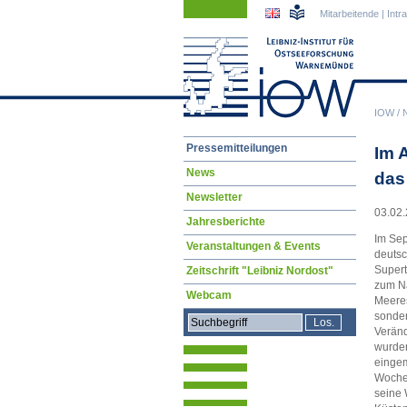
Navigation
Navigation
Mitarbeitende
|
Intr
überspringen
überspringen
IOW
/
Navigation
Pressemitteilungen
Im 
überspringen
News
das
Newsletter
03.02.
Jahresberichte
Im Sep
Veranstaltungen & Events
deutsc
Supert
Zeitschrift "Leibniz Nordost"
zum Nä
Webcam
Meeres
sonder
Veränd
wurde
eingem
Wochen
seine 