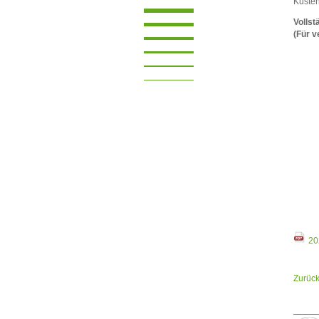
Küsten
Vollst
(Für v
20
Zurüc