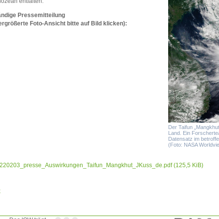
ozean entfalten.
ändige Pressemitteilung
ergrößerte Foto-Ansicht bitte auf Bild klicken):
Der Taifun „Mangkhut
Land. Ein Forscherte
Datensatz im betroff
(Foto: NASA Worldvi
220203_presse_Auswirkungen_Taifun_Mangkhut_JKuss_de.pdf
(125,5 KiB)
k