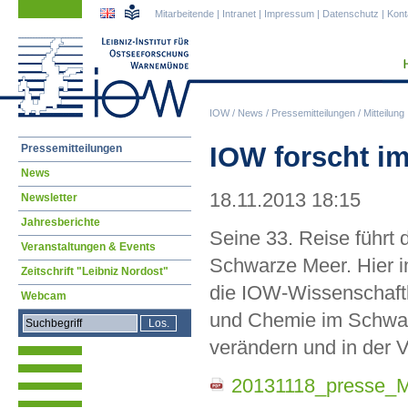
Navigation
Navigation
Mitarbeitende
|
Intranet
|
Impressum
|
Datenschutz
|
Kont
überspringen
überspringen
IOW
/
News
/
Pressemitteilungen
/
Mitteilung
Navigation
IOW forscht i
Pressemitteilungen
überspringen
News
18.11.2013 18:15
Newsletter
Jahresberichte
Seine 33. Reise führt
Veranstaltungen & Events
Schwarze Meer. Hier i
Zeitschrift "Leibniz Nordost"
die IOW-Wissenschaftl
Webcam
und Chemie im Schwar
verändern und in der 
20131118_presse_