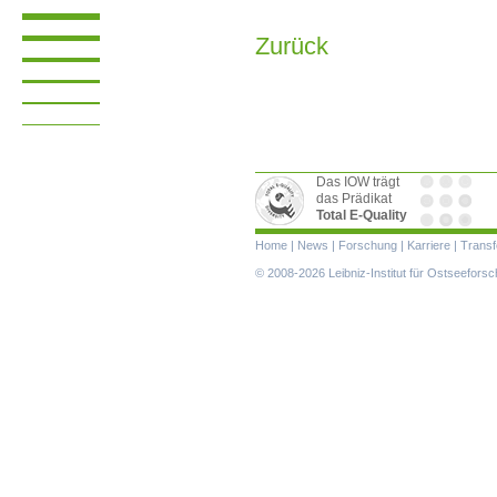
Zurück
Das IOW trägt
das Prädikat
Total E-Quality
Navigation
Home
|
News
|
Forschung
|
Karriere
|
Transf
überspringen
© 2008-2026 Leibniz-Institut für Ostseefor