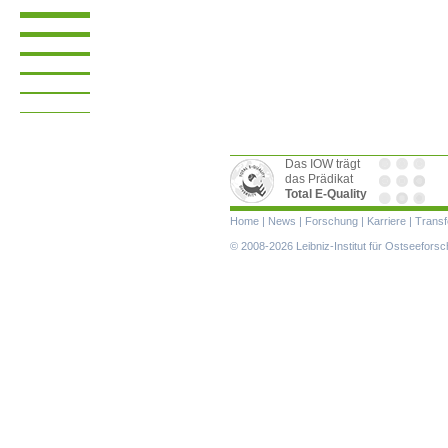
Das IOW trägt
das Prädikat
Total E-Quality
Navigation
Home
|
News
|
Forschung
|
Karriere
|
Transf
überspringen
© 2008-2026 Leibniz-Institut für Ostseefor