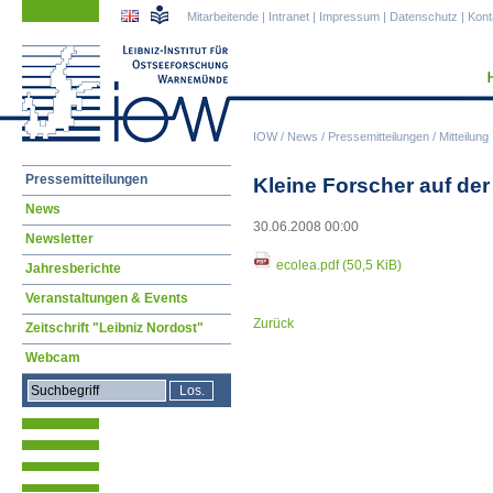
Navigation
Navigation
Mitarbeitende
|
Intranet
|
Impressum
|
Datenschutz
|
Kont
überspringen
überspringen
IOW
/
News
/
Pressemitteilungen
/
Mitteilung
Navigation
Pressemitteilungen
Kleine Forscher auf de
überspringen
News
30.06.2008 00:00
Newsletter
ecolea.pdf
(50,5 KiB)
Jahresberichte
Veranstaltungen & Events
Zurück
Zeitschrift "Leibniz Nordost"
Webcam