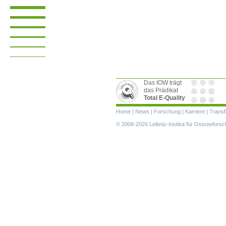
Das IOW trägt
das Prädikat
Total E-Quality
Navigation
Home
|
News
|
Forschung
|
Karriere
|
Transf
überspringen
© 2008-2026 Leibniz-Institut für Ostseefor