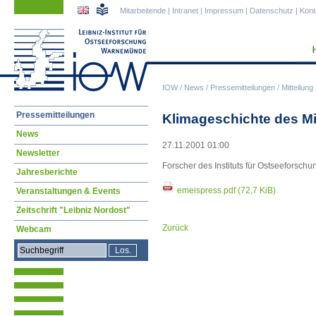
Navigation
Navigation
Mitarbeitende
|
Intranet
|
Impressum
|
Datenschutz
|
Kont
überspringen
überspringen
IOW
/
News
/
Pressemitteilungen
/
Mitteilung
Navigation
Pressemitteilungen
Klimageschichte des Mi
überspringen
News
27.11.2001 01:00
Newsletter
Forscher des Instituts für Ostseeforsc
Jahresberichte
emeispress.pdf
(72,7 KiB)
Veranstaltungen & Events
Zeitschrift "Leibniz Nordost"
Zurück
Webcam