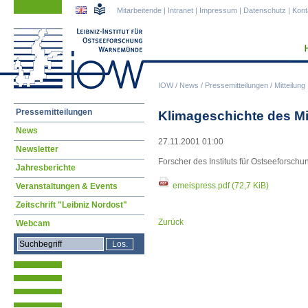
Navigation
Navigation
Mitarbeitende
|
Intranet
|
Impressum
|
Datenschutz
|
Kont
überspringen
überspringen
IOW
/
News
/
Pressemitteilungen
/
Mitteilung
Navigation
Pressemitteilungen
Klimageschichte des Mi
überspringen
News
27.11.2001 01:00
Newsletter
Forscher des Instituts für Ostseeforsc
Jahresberichte
emeispress.pdf
(72,7 KiB)
Veranstaltungen & Events
Zeitschrift "Leibniz Nordost"
Zurück
Webcam