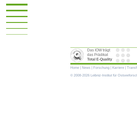
Das IOW trägt
das Prädikat
Total E-Quality
Navigation
Home
|
News
|
Forschung
|
Karriere
|
Transf
überspringen
© 2008-2026 Leibniz-Institut für Ostseefor