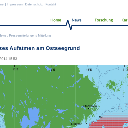
anet
|
Impressum
|
Datenschutz
|
Kontakt
News
/
Pressemitteilungen
/
Mitteilung
zes Aufatmen am Ostseegrund
2014 15:53