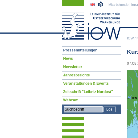
Navigation
Navigation
Mitarbeitende
|
Intr
überspringen
überspringen
IOW
/
Navigation
Pressemitteilungen
Kur
überspringen
News
07.08.
Newsletter
Jahresberichte
Veranstaltungen & Events
Zeitschrift "Leibniz Nordost"
Webcam