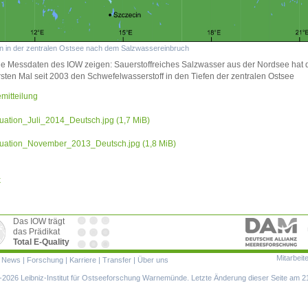
on in der zentralen Ostsee nach dem Salzwassereinbruch
le Messdaten des IOW zeigen: Sauerstoffreiches Salzwasser aus der Nordsee hat 
sten Mal seit 2003 den Schwefelwasserstoff in den Tiefen der zentralen Ostsee
mitteilung
tuation_Juli_2014_Deutsch.jpg
(1,7 MiB)
tuation_November_2013_Deutsch.jpg
(1,8 MiB)
k
Das IOW trägt
das Prädikat
Total E-Quality
Mitarbeit
ion
|
News
|
Forschung
|
Karriere
|
Transfer
|
Über uns
ringen
2026 Leibniz-Institut für Ostseeforschung Warnemünde. Letzte Änderung dieser Seite am 2