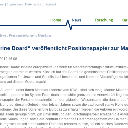
anet
|
Impressum
|
Datenschutz
|
Kontakt
News
/
Pressemitteilungen
/
Mitteilung
rine Board“ veröffentlicht Positionspapier zur M
2012 16:08
arine Board“ ist eine europaweite Plattform für Meeresforschungsinstitute, mithil
rategien erarbeitet werden. Kürzlich hat das Board ein gemeinsames Positionspapier
rganismen für Umwelt und Gesellschaft beschreibt und konkrete Vorschläge zur kü
ung auf diesem Gebiet macht.
f Autoren – unter ihnen Matthias Labrenz vom IOW – sind sich einig: Marine Mikroo
selkomponente im System Erde, doch ihre schier grenzenlose Artenvielfalt liegt bi
onspapier der Forscher beschreibt nun den aktuellen Wissenstand, die durch neue
klung auf diesem Gebiet in den letzten Jahren sowie die traditionell starke Rolle eu
iologie. Um diese Vorreiterrolle Europas zu erhalten, fordern die Autoren ein koo
as allein genüge nicht. Zur Unterstützung der Forschungsarbeit schlagen die Autoren
ielle Sammlungen sowie ein Zentrum für marines Datenmanagement vor. Da man k
klungsschubs mit einer wahren Datenflut rechnen müsse, sei ein solches Datenzen