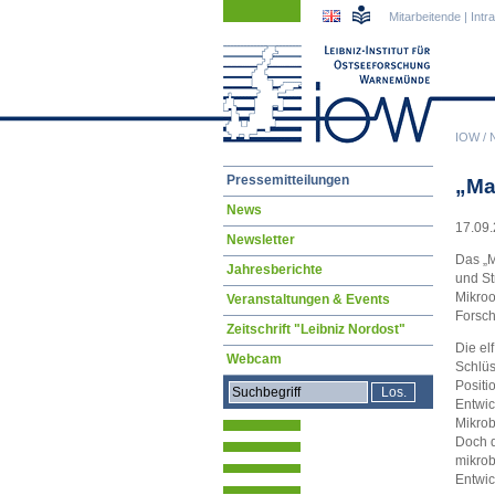
Navigation
Navigation
Mitarbeitende
|
Intr
überspringen
überspringen
IOW
/
Navigation
Pressemitteilungen
„Ma
überspringen
News
17.09.
Newsletter
Das „M
Jahresberichte
und St
Mikroo
Veranstaltungen & Events
Forsch
Zeitschrift "Leibniz Nordost"
Die el
Webcam
Schlüs
Positi
Entwic
Mikrob
Doch d
mikrob
Entwic