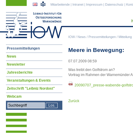
Navigation
Navigation
Mitarbeitende
|
Intranet
|
Impressum
|
Datenschutz
|
Kont
überspringen
überspringen
IOW
/
News
/
Pressemitteilungen
/
Mitteilung
Navigation
Pressemitteilungen
Meere in Bewegung:
überspringen
News
07.07.2009 08:59
Newsletter
Was treibt den Golfstrom an?
Jahresberichte
Vortrag im Rahmen der Warnemünder Ab
Veranstaltungen & Events
20090707_presse-wabende-golfstr
Zeitschrift "Leibniz Nordost"
Webcam
Zurück