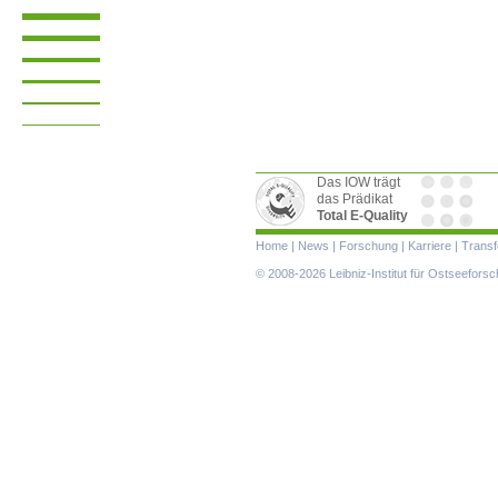
Das IOW trägt
das Prädikat
Total E-Quality
Navigation
Home
|
News
|
Forschung
|
Karriere
|
Transf
überspringen
© 2008-2026 Leibniz-Institut für Ostseefor