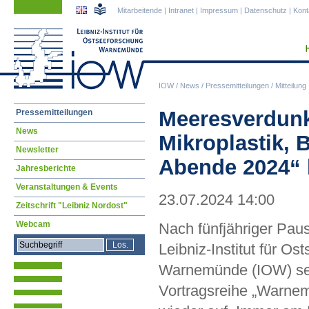
Navigation
Navigation
Mitarbeitende
|
Intranet
|
Impressum
|
Datenschutz
|
Kont
überspringen
überspringen
IOW
/
News
/
Pressemitteilungen
/
Mitteilung
Navigation
Meeresverdunk
Pressemitteilungen
überspringen
News
Mikroplastik, 
Newsletter
Abende 2024“ 
Jahresberichte
Veranstaltungen & Events
23.07.2024 14:00
Zeitschrift "Leibniz Nordost"
Webcam
Nach fünfjähriger Paus
Leibniz-Institut für Os
Warnemünde (IOW) sei
Vortragsreihe „Warne