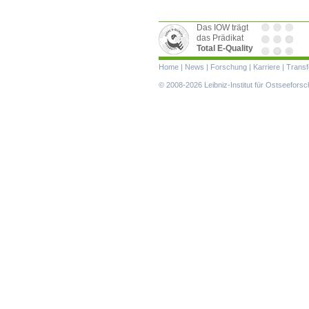
Das IOW trägt
das Prädikat
Total E-Quality
Navigation
Home
|
News
|
Forschung
|
Karriere
|
Transf
überspringen
© 2008-2026 Leibniz-Institut für Ostseefor