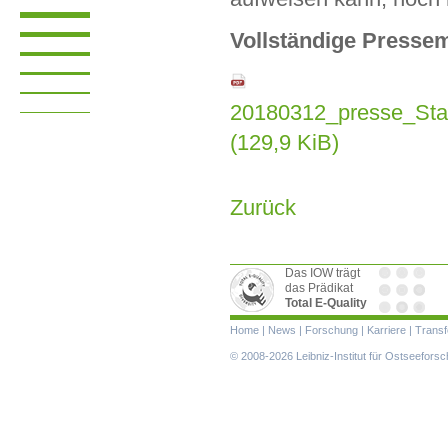
Vollständige Pressem
20180312_presse_Stan
(129,9 KiB)
Zurück
Das IOW trägt
das Prädikat
Total E-Quality
Navigation
Home
|
News
|
Forschung
|
Karriere
|
Transf
überspringen
© 2008-2026 Leibniz-Institut für Ostseefor