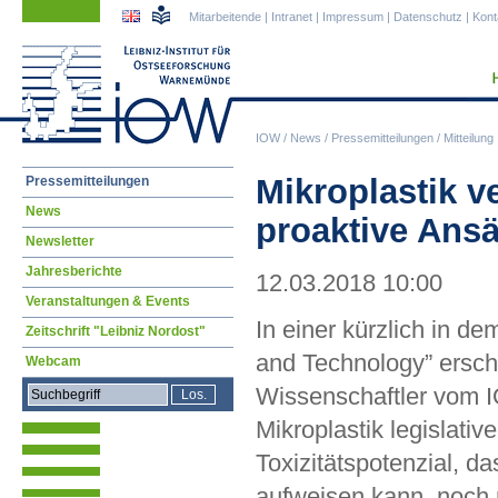
Navigation
Navigation
Mitarbeitende
|
Intranet
|
Impressum
|
Datenschutz
|
Kont
überspringen
überspringen
IOW
/
News
/
Pressemitteilungen
/
Mitteilung
Navigation
Mikroplastik v
Pressemitteilungen
überspringen
News
proaktive Ansä
Newsletter
Jahresberichte
12.03.2018 10:00
Veranstaltungen & Events
In einer kürzlich in d
Zeitschrift "Leibniz Nordost"
and Technology” ersch
Webcam
Wissenschaftler vom 
Mikroplastik legislat
Toxizitätspotenzial, d
aufweisen kann, noch n