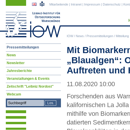
Navigation
Navigation
Mitarbeitende
|
Intranet
|
Impressum
|
Datenschutz
|
Kont
überspringen
überspringen
IOW
/
News
/
Pressemitteilungen
/
Mitteilung
Navigation
Mit Biomarkern
Pressemitteilungen
überspringen
News
„Blaualgen“: 
Newsletter
Auftreten und 
Jahresberichte
Veranstaltungen & Events
11.08.2020 10:00
Zeitschrift "Leibniz Nordost"
Webcam
Forschenden aus Wa
kalifornischen La Joll
mithilfe von Biomarke
datierten Sedimentker