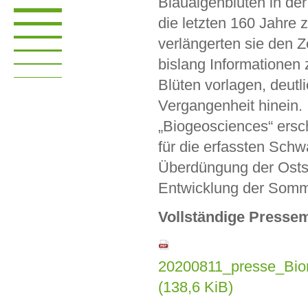
Blaualgenblüten in der
die letzten 160 Jahre 
verlängerten sie den Z
bislang Informationen 
Blüten vorlagen, deutli
Vergangenheit hinein. I
„Biogeosciences“ ersc
für die erfassten Sch
Überdüngung der Ostse
Entwicklung der Somm
Vollständige Pressem
20200811_presse_Biom
(138,6 KiB)