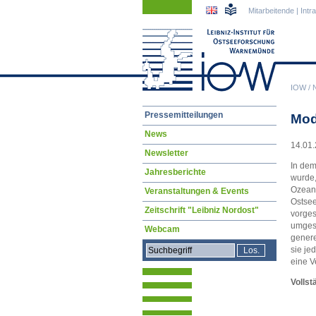
Navigation
Navigation
Mitarbeitende
|
Intr
überspringen
überspringen
IOW
/
Navigation
Pressemitteilungen
Mod
überspringen
News
14.01.
Newsletter
In dem
Jahresberichte
wurde,
Ozeano
Veranstaltungen & Events
Ostsee
Zeitschrift "Leibniz Nordost"
vorges
umgese
Webcam
genere
sie je
eine V
Vollst