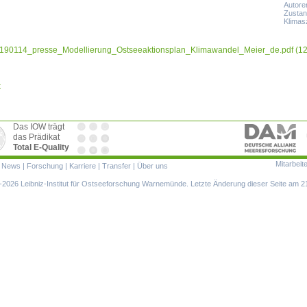
Autore
Zustan
Klimas
190114_presse_Modellierung_Ostseeaktionsplan_Klimawandel_Meier_de.pdf
(12
k
Das IOW trägt
das Prädikat
Total E-Quality
Mitarbeit
ion
|
News
|
Forschung
|
Karriere
|
Transfer
|
Über uns
ringen
2026 Leibniz-Institut für Ostseeforschung Warnemünde. Letzte Änderung dieser Seite am 2