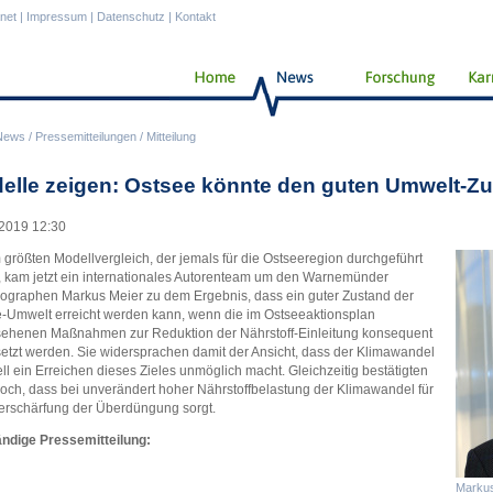
anet
|
Impressum
|
Datenschutz
|
Kontakt
News
/
Pressemitteilungen
/
Mitteilung
elle zeigen: Ostsee könnte den guten Umwelt-Zu
2019 12:30
 größten Modellvergleich, der jemals für die Ostseeregion durchgeführt
 kam jetzt ein internationales Autorenteam um den Warnemünder
graphen Markus Meier zu dem Ergebnis, dass ein guter Zustand der
-Umwelt erreicht werden kann, wenn die im Ostseeaktionsplan
ehenen Maßnahmen zur Reduktion der Nährstoff-Einleitung konsequent
tzt werden. Sie widersprachen damit der Ansicht, dass der Klimawandel
ll ein Erreichen dieses Zieles unmöglich macht. Gleichzeitig bestätigten
doch, dass bei unverändert hoher Nährstoffbelastung der Klimawandel für
erschärfung der Überdüngung sorgt.
ändige Pressemitteilung:
Markus