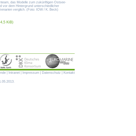
nteam, das Modelle zum zukünftigen Ostsee-
d vor dem Hintergrund unterschiedlicher
zenarien verglich. (Foto: IOW / K. Beck)
4,5 KiB)
Navigation
ende
|
Intranet
|
Impressum
|
Datenschutz
|
Kontakt
überspringen
1.05.2013.