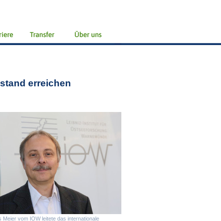
stand erreichen
 Meier vom IOW leitete das internationale