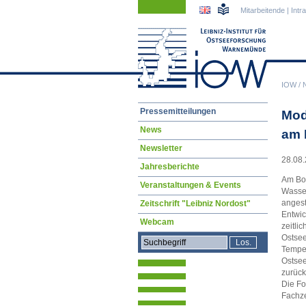
Navigation
Navigation
Mitarbeitende
|
Intr
überspringen
überspringen
IOW
/
Navigation
Pressemitteilungen
Mod
überspringen
News
am 
Newsletter
28.08.
Jahresberichte
Am Bod
Veranstaltungen & Events
Wasser
angest
Zeitschrift "Leibniz Nordost"
Entwic
Webcam
zeitli
Ostsee
Temper
Ostsee
zurück
Die Fo
Fachze