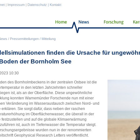
anet
|
Impressum
|
Datenschutz
|
Kontakt
News
/
Pressemitteilungen
/
Mitteilung
ellsimulationen finden die Ursache für ungewöh
Boden der Bornholm See
2023 10:30
en des Bornholmbeckens in der zentralen Ostsee ist die
temperatur in den letzten Jahrzehnten schneller
iegen ist, als an der Oberfläche. Diese ungewöhnliche
klung konnten Warnemünder Forschende nun mit einer
chen Veränderung im Wasseraustausch zwischen Nord- und
 erklären. Sie sorgt dafür, dass neben der raschen
aturerhöhung im Oberflächenwasser, die überall in der
 festzustellen und auf die globale Klimaerwärmung
zuführen ist, auch im Tiefenwasser die Temperatur steigt.
rschungsergebnisse wurden nun in der renommierten
itschrift Geophysical Research Letters veröffentlicht.