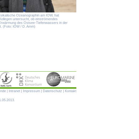
ysikalische Ozeanographin am IOW, hat
ollegen untersucht, ob einströmendes
rwärmung des Ostsee-Tiefenwassers in der
t. (Foto: IOW / D. Amm)
Navigation
ende
|
Intranet
|
Impressum
|
Datenschutz
|
Kontakt
überspringen
1.05.2013.