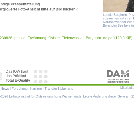
ändige Pressemitteilung
ergrößerte Foto-Ansicht bitte auf Bild klicken):
Leonie Barghorn, Ph
zusammen mit ihren K
Nordseewasser zur E
Bornholm See beiträg
230828_presse_Erwärmung_Ostsee_Tiefenwasser_Barghorn_de.pdf
(120,3 KiB)
k
Das IOW trägt
das Prädikat
Total E-Quality
Mitarbeit
ion
|
News
|
Forschung
|
Karriere
|
Transfer
|
Über uns
ringen
2026 Leibniz-Institut für Ostseeforschung Warnemünde. Letzte Änderung dieser Seite am 2