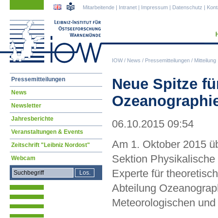
Navigation
Navigation
Mitarbeitende
|
Intranet
|
Impressum
|
Datenschutz
|
Kont
überspringen
überspringen
IOW
/
News
/
Pressemitteilungen
/
Mitteilung
Navigation
Neue Spitze fü
Pressemitteilungen
überspringen
News
Ozeanographie
Newsletter
Jahresberichte
06.10.2015 09:54
Veranstaltungen & Events
Am 1. Oktober 2015 üb
Zeitschrift "Leibniz Nordost"
Sektion Physikalische
Webcam
Experte für theoretis
Abteilung Ozeanograp
Meteorologischen und 