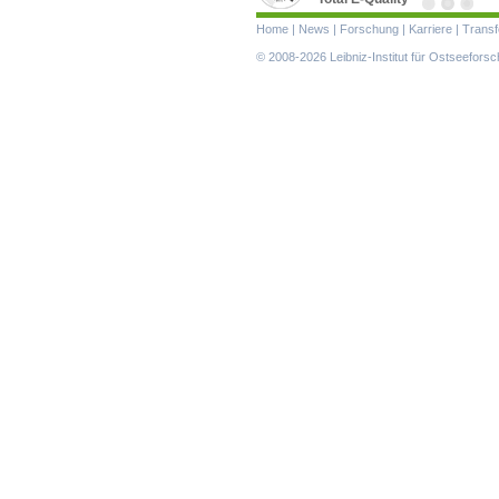
Navigation
Home
|
News
|
Forschung
|
Karriere
|
Transf
überspringen
© 2008-2026 Leibniz-Institut für Ostseefor