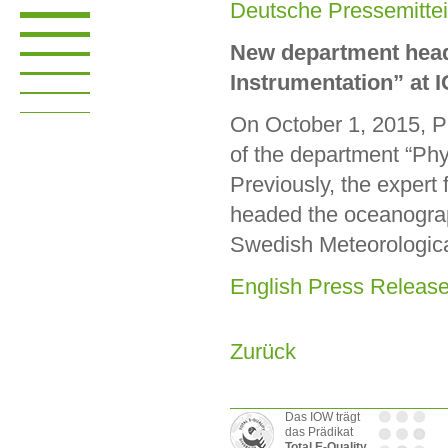
Deutsche Pressemittei
New department head
Instrumentation” at 
On October 1, 2015, Pr
of the department “Ph
Previously, the expert
headed the oceanograph
Swedish Meteorological
English Press Releas
Zurück
Das IOW trägt
das Prädikat
Total E-Quality