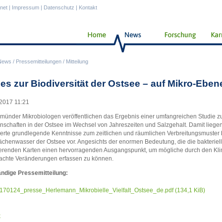
anet
|
Impressum
|
Datenschutz
|
Kontakt
News
/
Pressemitteilungen
/
Mitteilung
es zur Biodiversität der Ostsee – auf Mikro-Eben
2017 11:21
ünder Mikrobiologen veröffentlichen das Ergebnis einer umfangreichen Studie 
schaften in der Ostsee im Wechsel von Jahreszeiten und Salzgehalt. Damit liege
lierte grundlegende Kenntnisse zum zeitlichen und räumlichen Verbreitungsmuster b
ächenwasser der Ostsee vor. Angesichts der enormen Bedeutung, die die bakterielle 
ierenden Karten einen hervorragenden Ausgangspunkt, um mögliche durch den Kl
achte Veränderungen erfassen zu können.
ändige Pressemitteilung:
170124_presse_Herlemann_Mikrobielle_Vielfalt_Ostsee_de.pdf
(134,1 KiB)
k