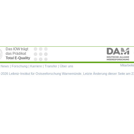
Das IOW trägt
das Prädikat
Total E-Quality
Mitarbeit
ion
|
News
|
Forschung
|
Karriere
|
Transfer
|
Über uns
ringen
2026 Leibniz-Institut für Ostseeforschung Warnemünde. Letzte Änderung dieser Seite am 2