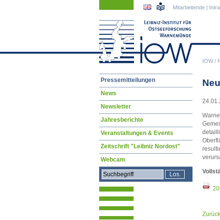
Navigation
Navigation
Mitarbeitende
|
Intr
überspringen
überspringen
IOW
/
Navigation
Pressemitteilungen
Neu
überspringen
News
24.01.
Newsletter
Warnem
Jahresberichte
Gemein
detail
Veranstaltungen & Events
Oberfl
Zeitschrift "Leibniz Nordost"
result
verurs
Webcam
Vollst
20
Zurüc