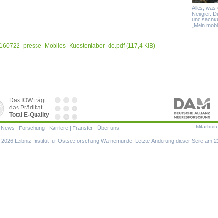
Alles, was 
Neugier. D
und sachku
„Mein mobil
160722_presse_Mobiles_Kuestenlabor_de.pdf
(117,4 KiB)
k
Das IOW trägt
das Prädikat
Total E-Quality
Mitarbeit
ion
|
News
|
Forschung
|
Karriere
|
Transfer
|
Über uns
ringen
2026 Leibniz-Institut für Ostseeforschung Warnemünde. Letzte Änderung dieser Seite am 2