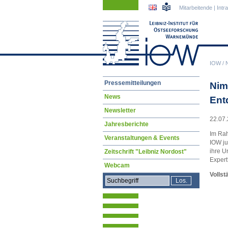
Navigation
Navigation
Mitarbeitende
|
Intr
überspringen
überspringen
IOW
/
Navigation
Pressemitteilungen
Nim
überspringen
News
Ent
Newsletter
22.07.
Jahresberichte
Im Rah
Veranstaltungen & Events
IOW ju
ihre U
Zeitschrift "Leibniz Nordost"
Expert
Webcam
Vollst