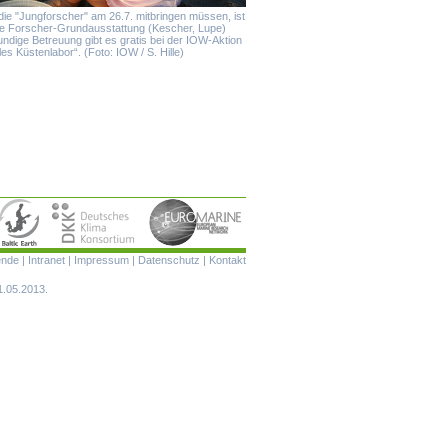
die "Jungforscher" am 26.7. mitbringen müssen, ist
ie Forscher-Grundausstattung (Kescher, Lupe)
ndige Betreuung gibt es gratis bei der IOW-Aktion
es Küstenlabor“. (Foto: IOW / S. Hille)
Navigation
ende
|
Intranet
|
Impressum
|
Datenschutz
|
Kontakt
überspringen
1.05.2013.