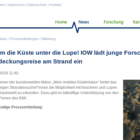
anet
|
Impressum
|
Datenschutz
|
Kontakt
News
/
Pressemitteilungen
/
Mitteilung
m die Küste unter die Lupe! IOW lädt junge Fors
deckungsreise am Strand ein
2016 11:40
men der bundesweiten Aktion „Mein mobiles Küstenlabor“ bietet das
ngen Strandbesucher*innen die Möglichkeit mit Keschern und Lupen
rlaubswelt zu erkunden. Dazu gibt es tatkräftige Unterstützung von den
*innen des IOW.
ändige Pressemitteilung: