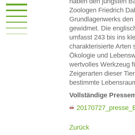
haben den jüngsten B
Zoologen Friedrich Da
Grundlagenwerks den 
gewidmet. Die englis
umfasst 243 bis ins kl
charakterisierte Arten
Ökologie und Lebenswe
wertvolles Werkzeug f
Zeigerarten dieser Tie
bestimmte Lebensrau
Vollständige Pressem
20170727_presse_B
Zurück