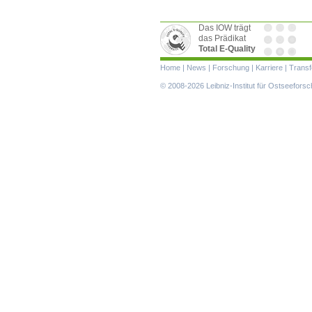
Das IOW trägt
das Prädikat
Total E-Quality
Navigation
Home
|
News
|
Forschung
|
Karriere
|
Transf
überspringen
© 2008-2026 Leibniz-Institut für Ostseefor