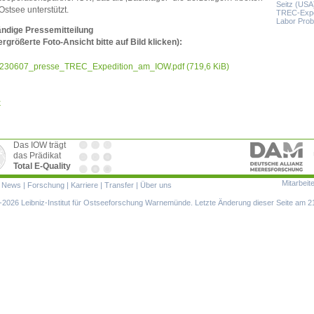
Seitz (USA
 Ostsee unterstützt.
TREC-Exped
Labor Prob
ändige Pressemitteilung
ergrößerte Foto-Ansicht bitte auf Bild klicken):
230607_presse_TREC_Expedition_am_IOW.pdf
(719,6 KiB)
k
Das IOW trägt
das Prädikat
Total E-Quality
Mitarbeit
ion
|
News
|
Forschung
|
Karriere
|
Transfer
|
Über uns
ringen
2026 Leibniz-Institut für Ostseeforschung Warnemünde. Letzte Änderung dieser Seite am 2