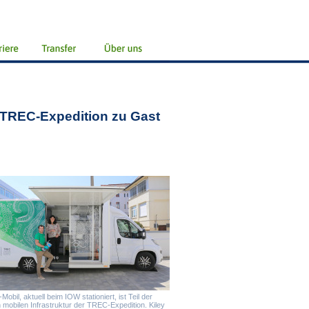
 TREC-Expedition zu Gast
bil, aktuell beim IOW stationiert, ist Teil der
 mobilen Infrastruktur der TREC-Expedition. Kiley