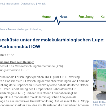
anet
|
Impressum
|
Datenschutz
|
Kontakt
News
/
Pressemitteilungen
/
Mitteilung
seeküste unter der molekularbiologischen Lupe:
Partnerinstitut IOW
2023 15:00
nsame Pressemitteilung:
z-Institut für Ostseeforschung Warnemünde (IOW)
hungsexpedition TREC
ternationale Forschungsexpedition TREC (kurz für: TRaversing
an Coastlines) zur Erforschung der Wechselwirkungen von Land und
ntlang der europäischen Küstenökosysteme hat die deutsche Ostsee
ht. Unter Federführung des Europäischen Laboratoriums für
larbiologie (EMBL) und der Tara Ocean Foundation liegt ihr
punkt auf modernsten molekularbiologischen Analysen als
age für ein innovatives Umweltmonitoring. Aktuell macht TREC Stopp
Das TREC-Mo
innovativen
ooperationspartner IOW, das als ‚Basislager‘ die derzeitigen Arbeiten