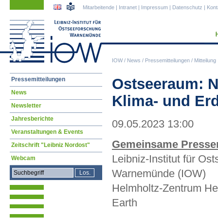
Navigation
Navigation
Mitarbeitende
|
Intranet
|
Impressum
|
Datenschutz
|
Kont
überspringen
überspringen
IOW
/
News
/
Pressemitteilungen
/
Mitteilung
Navigation
Ostseeraum: N
Pressemitteilungen
überspringen
News
Klima- und Er
Newsletter
Jahresberichte
09.05.2023 13:00
Veranstaltungen & Events
Gemeinsame Pressem
Zeitschrift "Leibniz Nordost"
Leibniz-Institut für Os
Webcam
Warnemünde (IOW)
Helmholtz-Zentrum Her
Earth