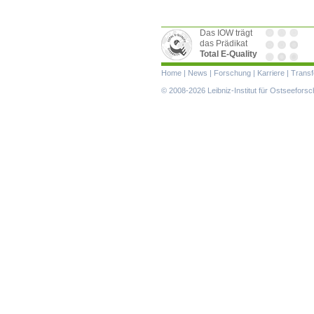
Das IOW trägt
das Prädikat
Total E-Quality
Navigation
Home
|
News
|
Forschung
|
Karriere
|
Transf
überspringen
© 2008-2026 Leibniz-Institut für Ostseefor