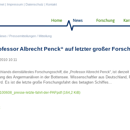
anet
|
Impressum
|
Datenschutz
|
Kontakt
News
/
Pressemitteilungen
/
Mitteilung
ofessor Albrecht Penck“ auf letzter großer Forsc
2010 10:11
ist derze
hlands dienstältestes Forschungsschiff, die „Professor Albrecht Penck",
ng des Angermanälven in der Bottensee. Wissenschaftler aus Deutschland,
d. Es ist die letzte große Forschungsfahrt des betagten Schiffes...
100608_presse-letzte-fahrt-der-PAP.pdf
(164,2 KiB)
k