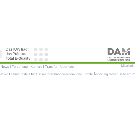
Das IOW trägt
das Prädikat
Total E-Quality
Mitarbeit
ion
|
News
|
Forschung
|
Karriere
|
Transfer
|
Über uns
ringen
2026 Leibniz-Institut für Ostseeforschung Warnemünde. Letzte Änderung dieser Seite am 2