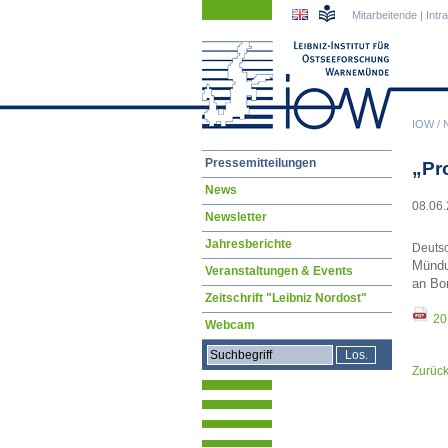
Navigation
Navigation
Mitarbeitende
|
Intr
überspringen
überspringen
IOW
/
Navigation
Pressemitteilungen
„Pr
überspringen
News
08.06.
Newsletter
Jahresberichte
Deutsc
Mündu
Veranstaltungen & Events
an Bor
Zeitschrift "Leibniz Nordost"
20
Webcam
Zurüc